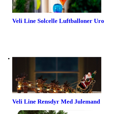
Veli Line Solcelle Luftballoner Uro
Veli Line Rensdyr Med Julemand