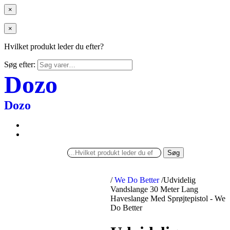
×
×
Hvilket produkt leder du efter?
Søg efter:
Dozo
Dozo
Søg
/
We Do Better
/
Udvidelig
Vandslange 30 Meter Lang
Haveslange Med Sprøjtepistol - We
Do Better