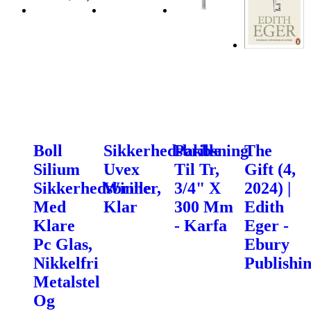
Boll
Sikkerhedsbrille
Pakbsning
The
Silium
Uvex
Til Tr,
Gift (4,
Sikkerhedsbrille
Winner,
3/4" X
2024) |
Med
Klar
300 Mm
Edith
Klare
- Karfa
Eger -
Pc Glas,
Ebury
Nikkelfri
Publishi
Metalstel
Og