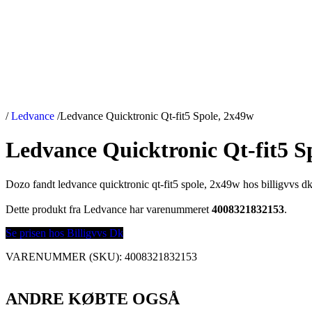
/
Ledvance
/
Ledvance Quicktronic Qt-fit5 Spole, 2x49w
Ledvance Quicktronic Qt-fit5 S
Dozo fandt ledvance quicktronic qt-fit5 spole, 2x49w hos billigvvs dk
Dette produkt fra Ledvance har varenummeret
4008321832153
.
Se prisen hos Billigvvs Dk
VARENUMMER (SKU):
4008321832153
ANDRE KØBTE OGSÅ