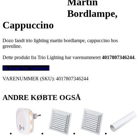
Martin
Bordlampe,
Cappuccino
Dozo fandt trio lighting martin bordlampe, cappuccino hos
greenline.
Dette produkt fra Trio Lighting har varenummeret
4017807346244
.
Se prisen hos Greenline
VARENUMMER (SKU):
4017807346244
ANDRE KØBTE OGSÅ