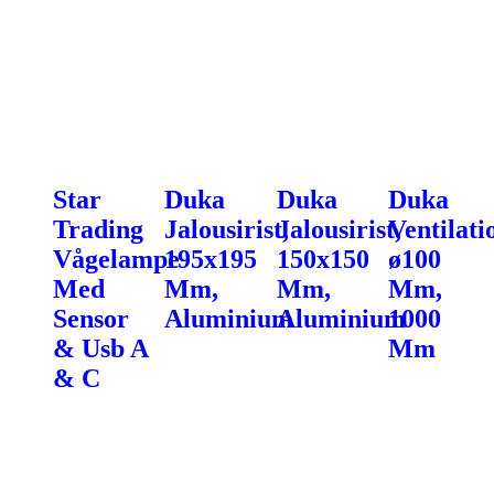
Star
Duka
Duka
Duka
Trading
Jalousirist,
Jalousirist,
Ventilati
Vågelampe
195x195
150x150
ø100
Med
Mm,
Mm,
Mm,
Sensor
Aluminium
Aluminium
1000
& Usb A
Mm
& C