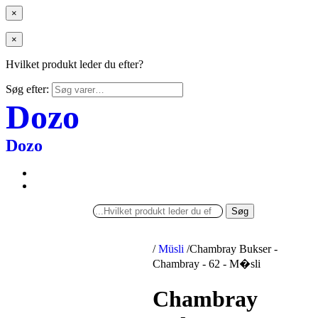
×
×
Hvilket produkt leder du efter?
Søg efter:
Dozo
Dozo
Søg
/
Müsli
/
Chambray Bukser -
Chambray - 62 - M�sli
Chambray