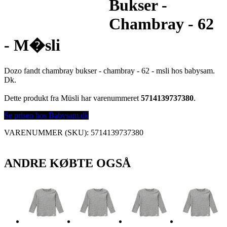
Bukser -
Chambray - 62
- M�sli
Dozo fandt chambray bukser - chambray - 62 - msli hos babysam.
Dk.
Dette produkt fra Müsli har varenummeret
5714139737380
.
Se prisen hos Babysam.dk
VARENUMMER (SKU):
5714139737380
ANDRE KØBTE OGSÅ