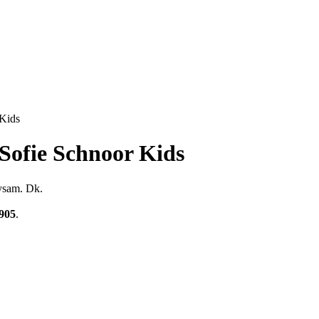
 Kids
 Sofie Schnoor Kids
bysam. Dk.
905
.