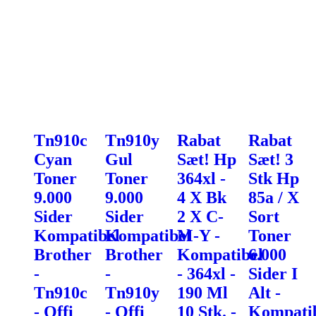
Tn910c
Tn910y
Rabat
Rabat
Cyan
Gul
Sæt! Hp
Sæt! 3
Toner
Toner
364xl -
Stk Hp
9.000
9.000
4 X Bk
85a / X
Sider
Sider
2 X C-
Sort
Kompatibel
Kompatibel
M-Y -
Toner
Brother
Brother
Kompatibel
6.000
-
-
- 364xl -
Sider I
Tn910c
Tn910y
190 Ml
Alt -
- Offi
- Offi
10 Stk. -
Kompati