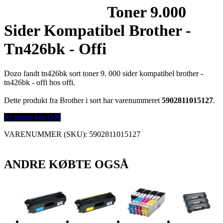
Toner 9.000
Sider Kompatibel Brother -
Tn426bk - Offi
Dozo fandt tn426bk sort toner 9. 000 sider kompatibel brother -
tn426bk - offi hos offi.
Dette produkt fra Brother i sort har varenummeret
5902811015127
.
Se prisen hos Offi
VARENUMMER (SKU):
5902811015127
ANDRE KØBTE OGSÅ