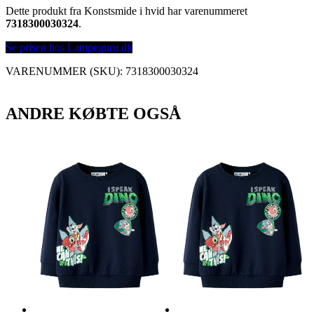
Dette produkt fra Konstsmide i hvid har varenummeret
7318300030324
.
Se prisen hos Lampeguru.dk
VARENUMMER (SKU):
7318300030324
ANDRE KØBTE OGSÅ