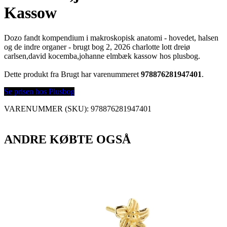
Kassow
Dozo fandt kompendium i makroskopisk anatomi - hovedet, halsen
og de indre organer - brugt bog 2, 2026 charlotte lott dreiø
carlsen,david kocemba,johanne elmbæk kassow hos plusbog.
Dette produkt fra Brugt har varenummeret
978876281947401
.
Se prisen hos Plusbog
VARENUMMER (SKU):
978876281947401
ANDRE KØBTE OGSÅ