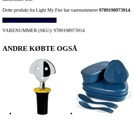
Dette produkt fra Light My Fire har varenummeret
9789198973914
.
Se prisen hos Kitchenone.dk
VARENUMMER (SKU):
9789198973914
ANDRE KØBTE OGSÅ